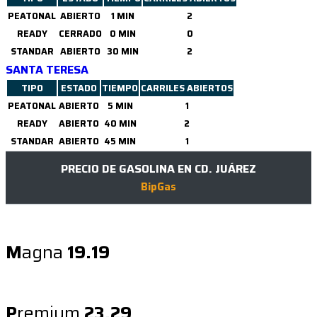
PEATONAL
ABIERTO
1 MIN
2
READY
CERRADO
0 MIN
0
STANDAR
ABIERTO
30 MIN
2
SANTA TERESA
TIPO
ESTADO
TIEMPO
CARRILES ABIERTOS
PEATONAL
ABIERTO
5 MIN
1
READY
ABIERTO
40 MIN
2
STANDAR
ABIERTO
45 MIN
1
PRECIO DE GASOLINA EN CD. JUÁREZ
BipGas
M
agna
19.19
P
remium
23.29