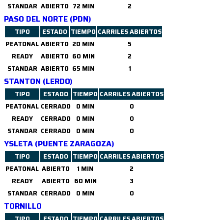
STANDAR
ABIERTO
72 MIN
2
PASO DEL NORTE (PDN)
TIPO
ESTADO
TIEMPO
CARRILES ABIERTOS
PEATONAL
ABIERTO
20 MIN
5
READY
ABIERTO
60 MIN
2
STANDAR
ABIERTO
65 MIN
1
STANTON (LERDO)
TIPO
ESTADO
TIEMPO
CARRILES ABIERTOS
PEATONAL
CERRADO
0 MIN
0
READY
CERRADO
0 MIN
0
STANDAR
CERRADO
0 MIN
0
YSLETA (PUENTE ZARAGOZA)
TIPO
ESTADO
TIEMPO
CARRILES ABIERTOS
PEATONAL
ABIERTO
1 MIN
2
READY
ABIERTO
60 MIN
3
STANDAR
CERRADO
0 MIN
0
TORNILLO
TIPO
ESTADO
TIEMPO
CARRILES ABIERTOS