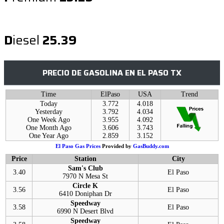
D
iesel
25.39
PRECIO DE GASOLINA EN EL PASO TX
Time
ElPaso
USA
Trend
Today
3.772
4.018
Yesterday
3.792
4.034
One Week Ago
3.955
4.092
One Month Ago
3.606
3.743
One Year Ago
2.859
3.152
El Paso Gas Prices
Provided by
GasBuddy.com
Price
Station
City
Sam's Club
3.40
El Paso
7970 N Mesa St
Circle K
3.56
El Paso
6410 Doniphan Dr
Speedway
3.58
El Paso
6990 N Desert Blvd
Speedway