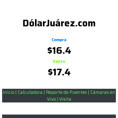
DólarJuárez.com
Compra
$
16.4
Venta
$
17.4
Inicio
|
Calculadora
|
Reporte de Puentes
|
Cámaras en
Vivo
|
Visita