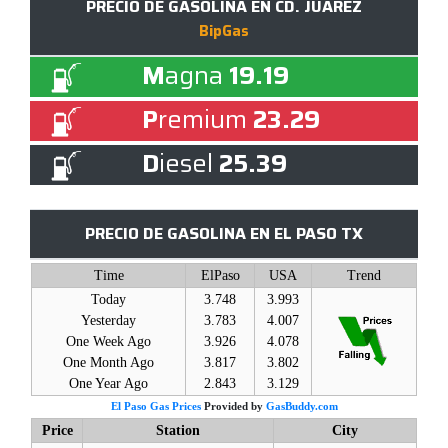
PRECIO DE GASOLINA EN CD. JUÁREZ
BipGas
M
agna
19.19
P
remium
23.29
D
iesel
25.39
PRECIO DE GASOLINA EN EL PASO TX
Time
ElPaso
USA
Trend
Today
3.748
3.993
Yesterday
3.783
4.007
One Week Ago
3.926
4.078
One Month Ago
3.817
3.802
One Year Ago
2.843
3.129
El Paso Gas Prices
Provided by
GasBuddy.com
Price
Station
City