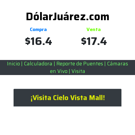
DólarJuárez.com
Compra
Venta
$
16.4
$
17.4
Inicio
|
Calculadora
|
Reporte de Puentes
|
Cámaras
en Vivo
|
Visita
¡Visita Cielo Vista Mall!