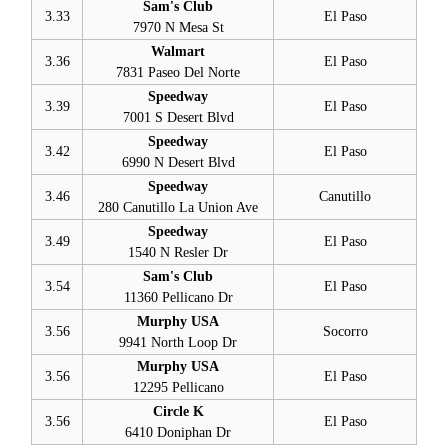
Sam's Club
3.33
El Paso
7970 N Mesa St
Walmart
3.36
El Paso
7831 Paseo Del Norte
Speedway
3.39
El Paso
7001 S Desert Blvd
Speedway
3.42
El Paso
6990 N Desert Blvd
Speedway
3.46
Canutillo
280 Canutillo La Union Ave
Speedway
3.49
El Paso
1540 N Resler Dr
Sam's Club
3.54
El Paso
11360 Pellicano Dr
Murphy USA
3.56
Socorro
9941 North Loop Dr
Murphy USA
3.56
El Paso
12295 Pellicano
Circle K
3.56
El Paso
6410 Doniphan Dr