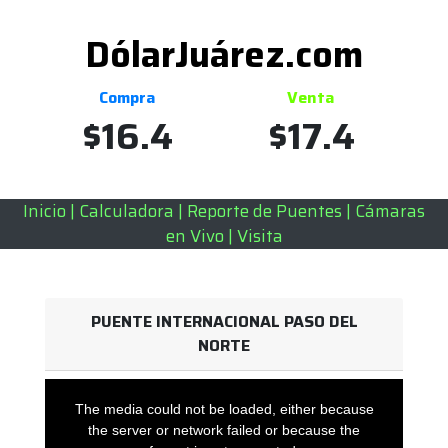
DólarJuárez.com
Compra
Venta
$
16.4
$
17.4
Inicio
|
Calculadora
|
Reporte de Puentes
|
Cámaras
en Vivo
|
Visita
PUENTE INTERNACIONAL PASO DEL
NORTE
This
is
a
The media could not be loaded, either because
modal
window.
the server or network failed or because the