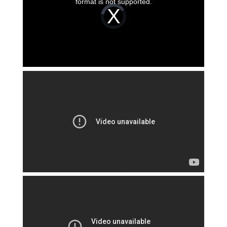
format is not supported.
Video
Player
is
loading.